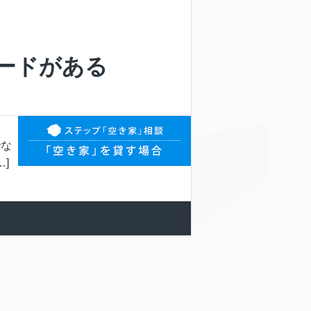
ードがある
でな
]